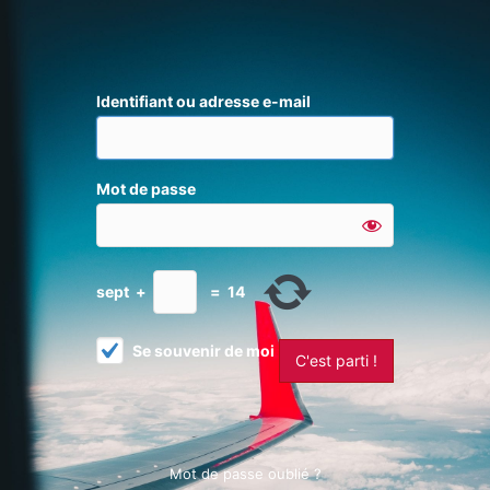
Identifiant ou adresse e-mail
Mot de passe
sept
+
=
14
Se souvenir de moi
Mot de passe oublié ?