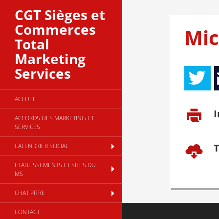
CGT Sièges et
Commerces
Mic
Total
Marketing
Services
ACCUEIL
I
ACCORDS UES MARKETING ET
SERVICES
T
CALENDRIER SOCIAL
ETABLISSEMENTS ET SITES DU
MS
CHAT PITRE
CONTACT