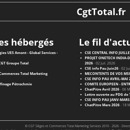
CgtTotal.fr
tes hébergés
Le fil d'act
ies UES Amont - Global Services -
CSE CENTRAL INFO JUILLE
PROJET ONETECH INDIA-D
CGT Groupe Total
2026
- 02 Juil. 2026
CSE info Pau Juin26
- 02 Ju
 Commerces Total Marketing
MECONTENTS DE VOS MSI
CSE INFO PAU AVRIL-MAI 
affinage Pétrochmie
COMITE EUROPEEN - ENTR
ChatPitre Avril 2026
- 06 M
Lettre ouverte au PDG de 
CSE INFO PAU JANV-MARS
ChatPitre Mars 2026
- 18 M
© CGT Sièges et Commerces Total Marketing Services 2010 - 2026 - Directi