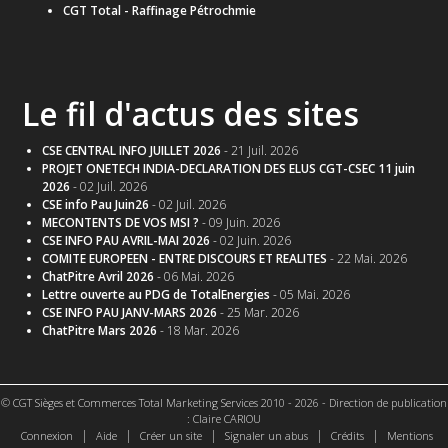
CGT Total - Raffinage Pétrochmie
Le fil d'actus des sites
CSE CENTRAL INFO JUILLET 2026
- 21 Juil. 2026
PROJET ONETECH INDIA-DECLARATION DES ELUS CGT-CSEC 11 juin
2026
- 02 Juil. 2026
CSE info Pau Juin26
- 02 Juil. 2026
MECONTENTS DE VOS MSI ?
- 09 Juin. 2026
CSE INFO PAU AVRIL-MAI 2026
- 02 Juin. 2026
COMITE EUROPEEN - ENTRE DISCOURS ET REALITES
- 22 Mai. 2026
ChatPitre Avril 2026
- 06 Mai. 2026
Lettre ouverte au PDG de TotalEnergies
- 05 Mai. 2026
CSE INFO PAU JANV-MARS 2026
- 25 Mar. 2026
ChatPitre Mars 2026
- 18 Mar. 2026
© CGT Sièges et Commerces Total Marketing Services 2010 - 2026 - Direction de publication
: Claire CARIOU
|
|
|
|
|
Connexion
Aide
Créer un site
Signaler un abus
Crédits
Mentions