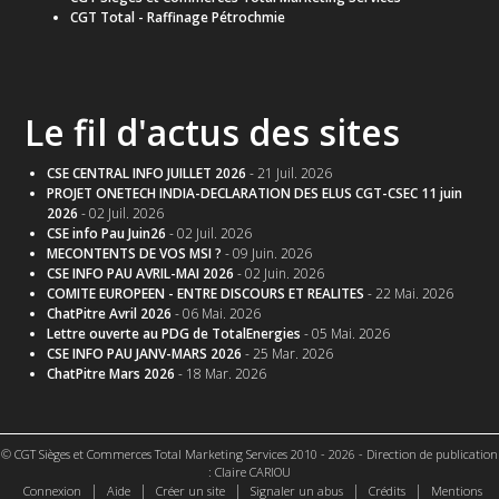
CGT Total - Raffinage Pétrochmie
Le fil d'actus des sites
CSE CENTRAL INFO JUILLET 2026
- 21 Juil. 2026
PROJET ONETECH INDIA-DECLARATION DES ELUS CGT-CSEC 11 juin
2026
- 02 Juil. 2026
CSE info Pau Juin26
- 02 Juil. 2026
MECONTENTS DE VOS MSI ?
- 09 Juin. 2026
CSE INFO PAU AVRIL-MAI 2026
- 02 Juin. 2026
COMITE EUROPEEN - ENTRE DISCOURS ET REALITES
- 22 Mai. 2026
ChatPitre Avril 2026
- 06 Mai. 2026
Lettre ouverte au PDG de TotalEnergies
- 05 Mai. 2026
CSE INFO PAU JANV-MARS 2026
- 25 Mar. 2026
ChatPitre Mars 2026
- 18 Mar. 2026
© CGT Sièges et Commerces Total Marketing Services 2010 - 2026 - Direction de publication
: Claire CARIOU
|
|
|
|
|
Connexion
Aide
Créer un site
Signaler un abus
Crédits
Mentions