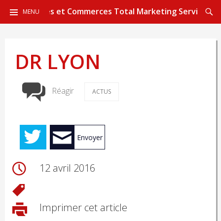
ALLER
Reche
CGT Sièges et Commerces Total Marketing Services
MENU
AU
CONTENU
PRINCIPAL
DR LYON
Réagir
ACTUS
Envoyer
12 avril 2016
Imprimer cet article