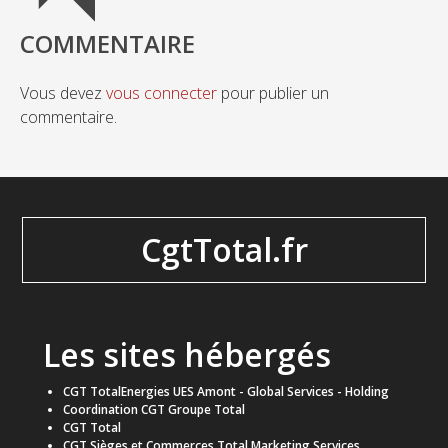
COMMENTAIRE
Vous devez
vous connecter
pour publier un
commentaire.
CgtTotal.fr
Les sites hébergés
CGT TotalEnergies UES Amont - Global Services - Holding
Coordination CGT Groupe Total
CGT Total
CGT Sièges et Commerces Total Marketing Services