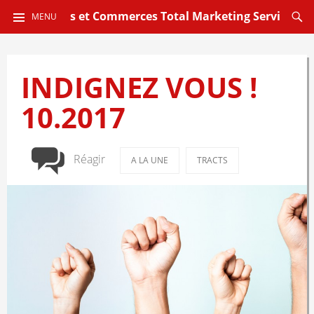
ALLER
Reche
CGT Sièges et Commerces Total Marketing Services
MENU
AU
CONTENU
PRINCIPAL
INDIGNEZ VOUS !
10.2017
Réagir
A LA UNE
TRACTS