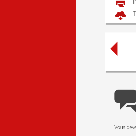
I
T
Post
naviga
Vous dev