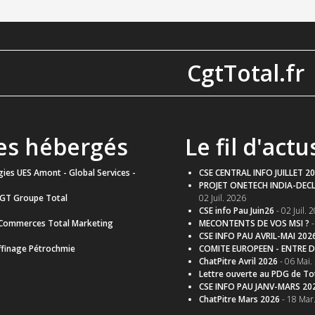
CgtTotal.fr
tes hébergés
Le fil d'actu
ies UES Amont - Global Services -
CSE CENTRAL INFO JUILLET 2
PROJET ONETECH INDIA-DECL
CGT Groupe Total
02 Juil. 2026
CSE info Pau Juin26
- 02 Juil. 
 Commerces Total Marketing
MECONTENTS DE VOS MSI ?
-
CSE INFO PAU AVRIL-MAI 202
ffinage Pétrochmie
COMITE EUROPEEN - ENTRE D
ChatPitre Avril 2026
- 06 Mai.
Lettre ouverte au PDG de To
CSE INFO PAU JANV-MARS 20
ChatPitre Mars 2026
- 18 Mar