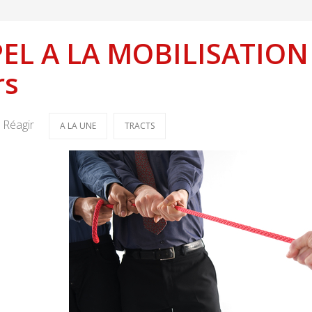
EL A LA MOBILISATION l
rs
Réagir
A LA UNE
TRACTS