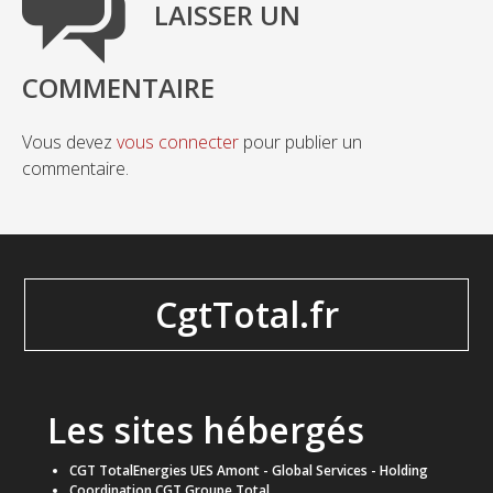
LAISSER UN
COMMENTAIRE
Vous devez
vous connecter
pour publier un
commentaire.
CgtTotal.fr
Les sites hébergés
CGT TotalEnergies UES Amont - Global Services - Holding
Coordination CGT Groupe Total