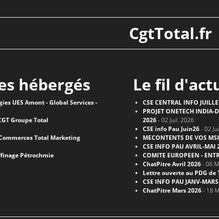
CgtTotal.fr
tes hébergés
Le fil d'act
ies UES Amont - Global Services -
CSE CENTRAL INFO JUILLE
PROJET ONETECH INDIA-D
CGT Groupe Total
2026
- 02 Juil. 2026
CSE info Pau Juin26
- 02 Ju
 Commerces Total Marketing
MECONTENTS DE VOS MSI
CSE INFO PAU AVRIL-MAI 
affinage Pétrochmie
COMITE EUROPEEN - ENTR
ChatPitre Avril 2026
- 06 M
Lettre ouverte au PDG de 
CSE INFO PAU JANV-MARS
ChatPitre Mars 2026
- 18 M