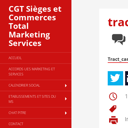
CGT Sièges et
Commerces
tra
Total
Marketing
Services
ACCUEIL
Tract_ca
ACCORDS UES MARKETING ET
SERVICES
CALENDRIER SOCIAL
1
ETABLISSEMENTS ET SITES DU
MS
CHAT PITRE
I
CONTACT