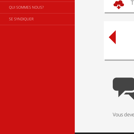
T
QUI SOMMES NOUS?
SE SYNDIQUER
Post
naviga
Vous dev