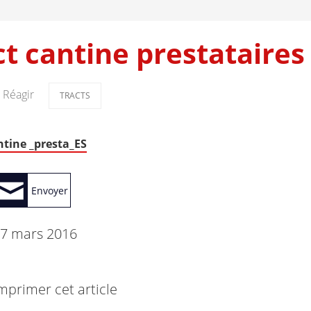
ct cantine prestataires
Réagir
TRACTS
ntine _presta_ES
Envoyer
7 mars 2016
mprimer cet article