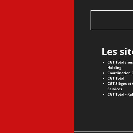
Les si
CGT TotalEnerg
Holding
Coordination 
CGT Total
CGT Sièges et
Services
CGT Total - R